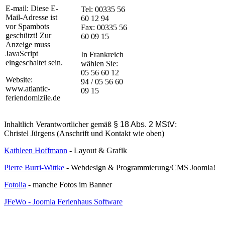
E-mail:
Diese E-
Tel: 00335 56
Mail-Adresse ist
60 12 94
vor Spambots
Fax: 00335 56
geschützt! Zur
60 09 15
Anzeige muss
JavaScript
In Frankreich
eingeschaltet sein.
wählen Sie:
05 56 60 12
Website:
94 / 05 56 60
www.atlantic-
09 15
feriendomizile.de
Inhaltlich Verantwortlicher gemäß
§ 18 Abs. 2 MStV
:
Christel Jürgens (Anschrift und Kontakt wie oben)
Kathleen Hoffmann
- Layout & Grafik
Pierre Burri-Wittke
- Webdesign & Programmierung/CMS Joomla!
Fotolia
- manche Fotos im Banner
JFeWo - Joomla Ferienhaus Software