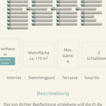
rienhaus
Max.
Wohnfläche
3
in
Gäste:
2
ca. 110 m
Schlafzim
Lacanau
6
Océan
Internet
Swimmingpool
Terrasse
luxuriös
Beschreibung
Das von dichter Bepflantzung umgebene und durch die