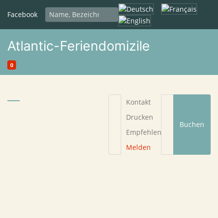
Sprache auswählen
Facebook
Atlantic-Feriendomizile
0
Kontakt
Drucken
Buchen
Empfehlen
Melden
Begründung
*
Ihre E-Mail