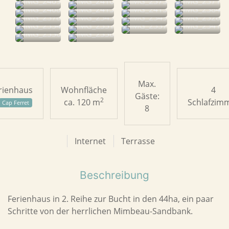
Max.
rienhaus
Wohnfläche
4
Gäste:
2
ca. 120 m
Schlafzim
Cap Ferret
8
Internet
Terrasse
Beschreibung
Ferienhaus in 2. Reihe zur Bucht in den 44ha, ein paar
Schritte von der herrlichen Mimbeau-Sandbank.