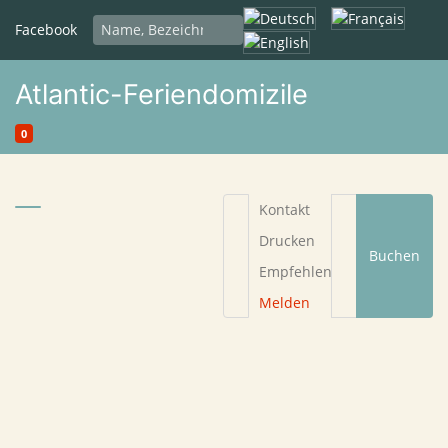
Sprache auswählen
Facebook
Atlantic-Feriendomizile
0
Kontakt
Drucken
Buchen
Empfehlen
Melden
Begründung
*
Ihre E-Mail