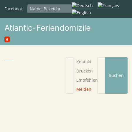
Sprache auswählen
Facebook
Atlantic-Feriendomizile
0
Kontakt
Drucken
Buchen
Empfehlen
Melden
Begründung
*
Ihre E-Mail