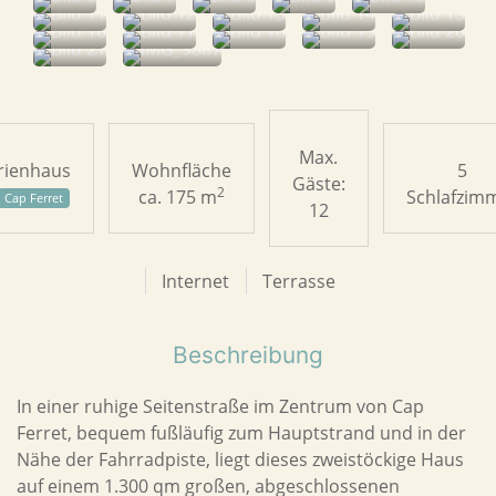
Max.
rienhaus
Wohnfläche
5
Gäste:
2
ca. 175 m
Schlafzim
Cap Ferret
12
Internet
Terrasse
Beschreibung
In einer ruhige Seitenstraße im Zentrum von Cap
Ferret, bequem fußläufig zum Hauptstrand und in der
Nähe der Fahrradpiste, liegt dieses zweistöckige Haus
auf einem 1.300 qm großen, abgeschlossenen