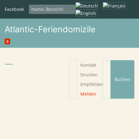
Sprache auswählen
Facebook
Atlantic-Feriendomizile
0
Kontakt
Drucken
Buchen
Empfehlen
Melden
Begründung
*
Ihre E-Mail