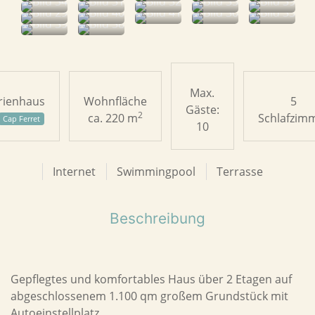
Max.
rienhaus
Wohnfläche
5
Gäste:
2
ca. 220 m
Schlafzim
Cap Ferret
10
Internet
Swimmingpool
Terrasse
Beschreibung
Gepflegtes und komfortables Haus über 2 Etagen auf
abgeschlossenem 1.100 qm großem Grundstück mit
Autoeinstellplatz.