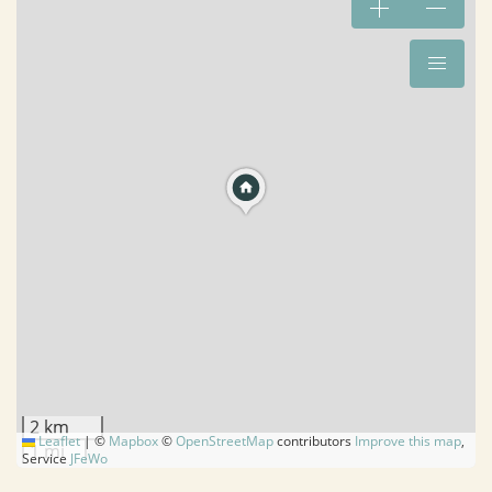
2 km
Leaflet
|
©
Mapbox
©
OpenStreetMap
contributors
Improve this map
,
1 mi
Service
JFeWo