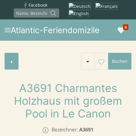
Facebook
Sprache auswählen
0
Atlantic-Feriendomizile
Buchen
A3691 Charmantes
Holzhaus mit großem
Pool in Le Canon
Bezeichner:
A3691