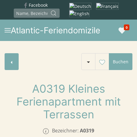
Facebook
Sprache auswählen
0
Atlantic-Feriendomizile
Buchen
A0319 Kleines
Ferienapartment mit
Terrassen
Bezeichner:
A0319