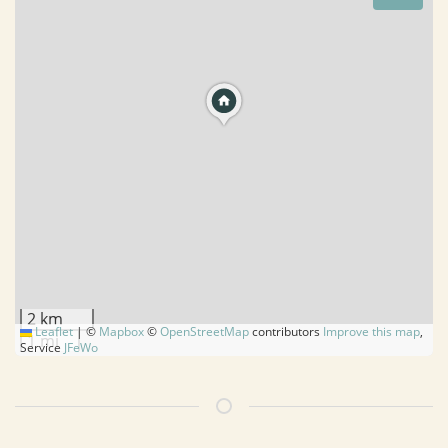
2 km
Leaflet
|
©
Mapbox
©
OpenStreetMap
contributors
Improve this map
,
1 mi
Service
JFeWo