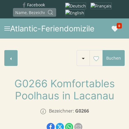
Facebook
Sprache auswählen
0
Atlantic-Feriendomizile
Buchen
G0266 Komfortables
Poolhaus in Lacanau
Bezeichner:
G0266