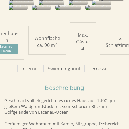
rienhaus
Max.
Wohnfläche
2
in
Gäste:
2
ca. 90 m
Schlafzim
Lacanau
4
Océan
Internet
Swimmingpool
Terrasse
Beschreibung
Geschmackvoll eingerichtetes neues Haus auf 1400 qm
großem Waldgrundstück mit sehr schönem Blick im
Golfgelände von Lacanau-Océan.
Geräumiger Wohnraum mit Kamin, Sitzgruppe, Essbereich