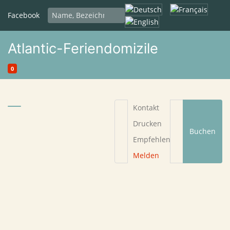
Sprache auswählen
Facebook
Atlantic-Feriendomizile
0
Kontakt
Drucken
Buchen
Empfehlen
Melden
Begründung
*
Ihre E-Mail