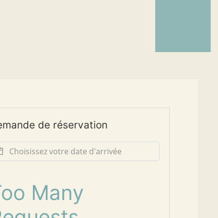
emande de réservation
Too Many
Requests