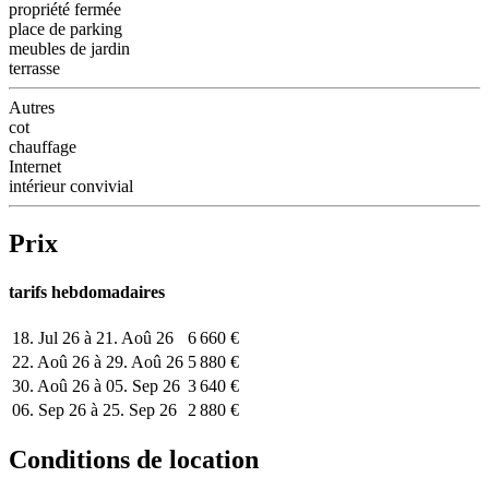
propriété fermée
place de parking
meubles de jardin
terrasse
Autres
cot
chauffage
Internet
intérieur convivial
Prix
tarifs hebdomadaires
18. Jul 26 à 21. Aoû 26
6 660 €
22. Aoû 26 à 29. Aoû 26
5 880 €
30. Aoû 26 à 05. Sep 26
3 640 €
06. Sep 26 à 25. Sep 26
2 880 €
Conditions de location